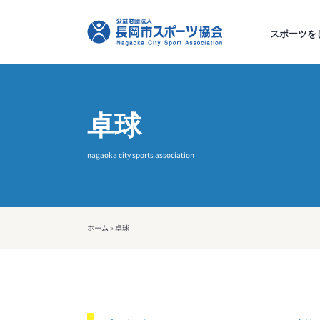
Skip
to
スポーツを
content
卓球
nagaoka city sports association
ホーム
»
卓球