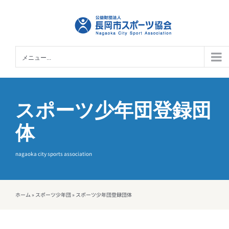
Skip
to
content
メニュー...
スポーツ少年団登録団
体
nagaoka city sports association
ホーム
»
スポーツ少年団
»
スポーツ少年団登録団体