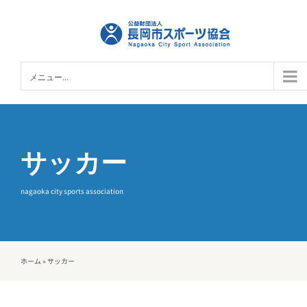
Skip
to
content
メニュー...
サッカー
nagaoka city sports association
ホーム
»
サッカー