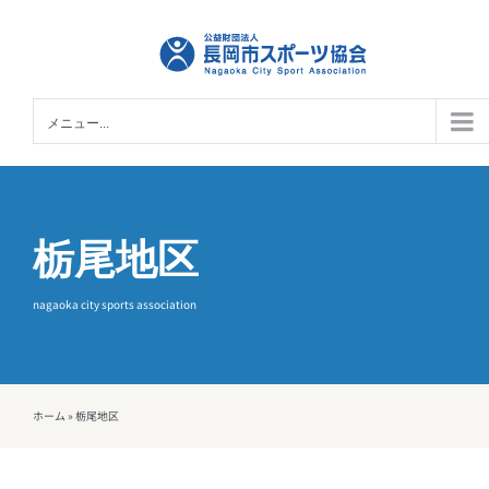
Skip
to
content
メニュー...
栃尾地区
nagaoka city sports association
ホーム
»
栃尾地区